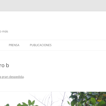
go más
PRENSA
PUBLICACIONES
PRENSA ESCRITA
ro b
RADIO / PODCAST
TELEVISIÓN
a gran despedida
.