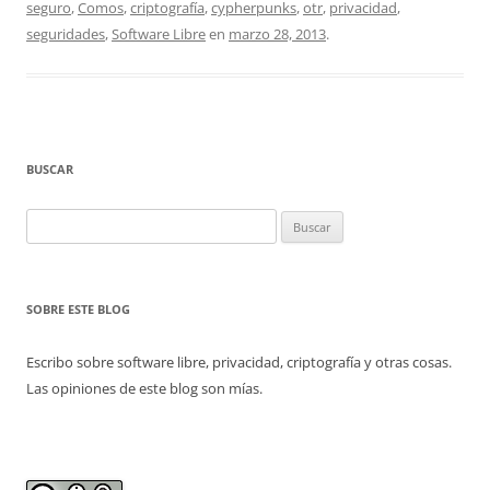
seguro
,
Comos
,
criptografía
,
cypherpunks
,
otr
,
privacidad
,
seguridades
,
Software Libre
en
marzo 28, 2013
.
BUSCAR
Buscar:
SOBRE ESTE BLOG
Escribo sobre software libre, privacidad, criptografía y otras cosas.
Las opiniones de este blog son mías.