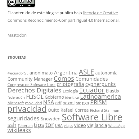
El contenido de este blog se publica bajo
licencia de Creative
Commons Reconocimiento-CompartirIgual 4.0 Internacional
.
Mastodon
ETIQUETAS
ASLE
Argentina
anonimato
autonomía
#ecuadorSL
Comos
Comunidades
Community Manager
criptografía
cypherpunks
Congreso de Software Libre
Ecuador
Derechos Digitales
Elastix
Ecología
Latinoamerica
FLISOL
Gobierno
federación
identi.ca
PRISM
NSA
odf
ooxml
pgp
Microsoft
movilidad
otr
privacidad
Quito
Rafael Correa
Richard Stallman
Software Libre
seguridades
Snowden
tor
tips
ssh
video
vigilancia
UBA
Telegram
viajes
WhatsApp
wikileaks