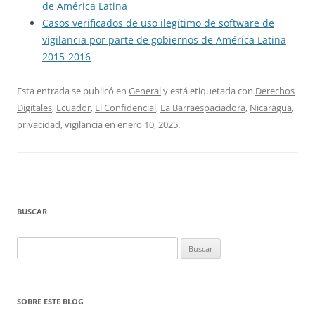
de América Latina
Casos verificados de uso ilegítimo de software de
vigilancia por parte de gobiernos de América Latina
2015-2016
Esta entrada se publicó en
General
y está etiquetada con
Derechos
Digitales
,
Ecuador
,
El Confidencial
,
La Barraespaciadora
,
Nicaragua
,
privacidad
,
vigilancia
en
enero 10, 2025
.
BUSCAR
Buscar:
SOBRE ESTE BLOG