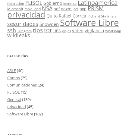
Latinoamerica
FLISOL
Gobierno
federación
identi.ca
PRISM
NSA
odf
ooxml
pgp
Microsoft
movilidad
otr
privacidad
Quito
Rafael Correa
Richard Stallman
Software Libre
seguridades
Snowden
tor
tips
ssh
video
vigilancia
UBA
Telegram
viajes
WhatsApp
wikileaks
CATEGORÍAS
ASLE
(40)
Comos
(29)
Comunicaciones
(24)
FLISOL
(15)
General
(139)
privacidad
(45)
Software Libre
(102)