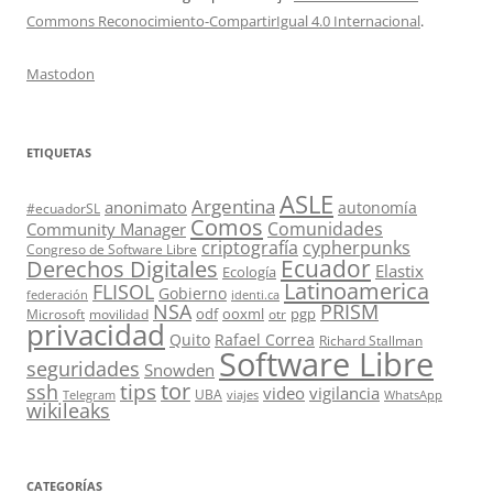
Commons Reconocimiento-CompartirIgual 4.0 Internacional
.
Mastodon
ETIQUETAS
ASLE
Argentina
anonimato
autonomía
#ecuadorSL
Comos
Comunidades
Community Manager
criptografía
cypherpunks
Congreso de Software Libre
Ecuador
Derechos Digitales
Elastix
Ecología
Latinoamerica
FLISOL
Gobierno
federación
identi.ca
PRISM
NSA
odf
ooxml
pgp
Microsoft
movilidad
otr
privacidad
Quito
Rafael Correa
Richard Stallman
Software Libre
seguridades
Snowden
tor
tips
ssh
video
vigilancia
UBA
Telegram
viajes
WhatsApp
wikileaks
CATEGORÍAS