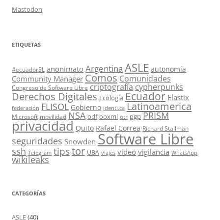
Mastodon
ETIQUETAS
ASLE
Argentina
anonimato
autonomía
#ecuadorSL
Comos
Comunidades
Community Manager
criptografía
cypherpunks
Congreso de Software Libre
Ecuador
Derechos Digitales
Elastix
Ecología
Latinoamerica
FLISOL
Gobierno
federación
identi.ca
PRISM
NSA
odf
ooxml
pgp
Microsoft
movilidad
otr
privacidad
Quito
Rafael Correa
Richard Stallman
Software Libre
seguridades
Snowden
tor
tips
ssh
video
vigilancia
UBA
Telegram
viajes
WhatsApp
wikileaks
CATEGORÍAS
ASLE
(40)