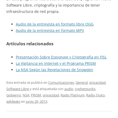
Software Libre, criptografía y la importancia de tener
infraestructura de red propia.
Audio de la entrevista en formato libre OGG
Audio de la entrevista en formato MP3
Artículos relacionados
Presentación Sobre Espionaje y Criptografía en FISL
La Vigilancia en Internet y el Programa PRISM
La NSA Según las Revelaciones de Snowden
Esta entrada se publicó en
Comunicaciones
,
General
,
privacidad
,
Software Libre
y está etiquetada con
audio
,
cypherpunks
,
Gobierno
,
NSA
,
PRISM
,
privacidad
,
Radio Platinum
,
Radio Quito
,
wikileaks
en
junio 20, 2013
.