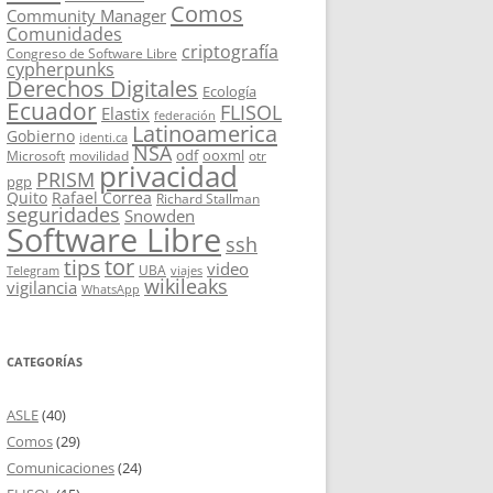
Comos
Community Manager
Comunidades
criptografía
Congreso de Software Libre
cypherpunks
Derechos Digitales
Ecología
Ecuador
FLISOL
Elastix
federación
Latinoamerica
Gobierno
identi.ca
NSA
odf
ooxml
Microsoft
movilidad
otr
privacidad
PRISM
pgp
Quito
Rafael Correa
Richard Stallman
seguridades
Snowden
Software Libre
ssh
tor
tips
video
UBA
Telegram
viajes
wikileaks
vigilancia
WhatsApp
CATEGORÍAS
ASLE
(40)
Comos
(29)
Comunicaciones
(24)