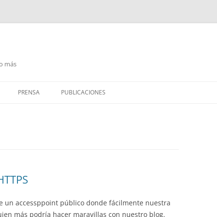
go más
PRENSA
PUBLICACIONES
PRENSA ESCRITA
RADIO / PODCAST
TELEVISIÓN
 HTTPS
e un accessppoint público donde fácilmente nuestra
uien más podría hacer maravillas con nuestro blog.