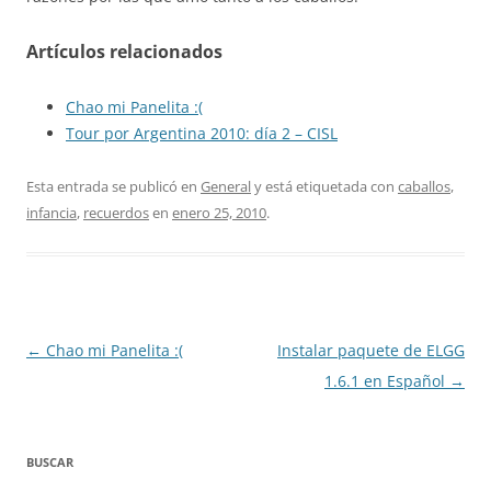
Artículos relacionados
Chao mi Panelita :(
Tour por Argentina 2010: día 2 – CISL
Esta entrada se publicó en
General
y está etiquetada con
caballos
,
infancia
,
recuerdos
en
enero 25, 2010
.
Navegación
←
Chao mi Panelita :(
Instalar paquete de ELGG
de
1.6.1 en Español
→
entradas
BUSCAR