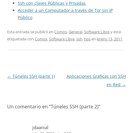
Ssh con claves Públicas y Privadas
Acceder a un Computador a través de Tor sin IP
Público
Esta entrada se publicó en
Comos
,
General
,
Software Libre
y está
etiquetada con
Comos
,
Software Libre
,
ssh
,
tips
en
enero 13, 2011
.
Navegación
←
Túneles SSH (parte 1)
Aplicaciones Gráficas con SSH
de
en Red
→
entradas
Un comentario en “
Túneles SSH (parte 2)
”
jdaanial