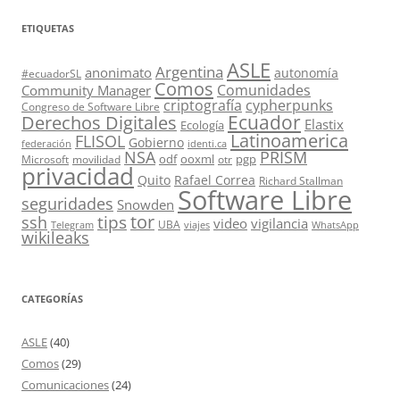
ETIQUETAS
ASLE
Argentina
anonimato
autonomía
#ecuadorSL
Comos
Comunidades
Community Manager
criptografía
cypherpunks
Congreso de Software Libre
Ecuador
Derechos Digitales
Elastix
Ecología
Latinoamerica
FLISOL
Gobierno
federación
identi.ca
PRISM
NSA
odf
ooxml
pgp
Microsoft
movilidad
otr
privacidad
Quito
Rafael Correa
Richard Stallman
Software Libre
seguridades
Snowden
tor
tips
ssh
video
vigilancia
UBA
Telegram
viajes
WhatsApp
wikileaks
CATEGORÍAS
ASLE
(40)
Comos
(29)
Comunicaciones
(24)