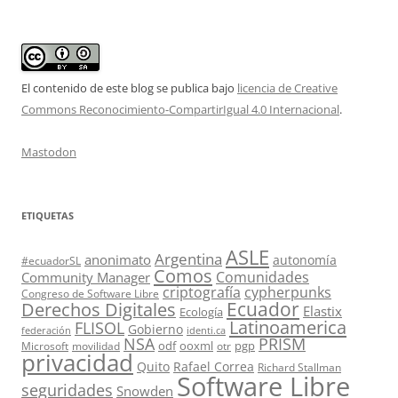
El contenido de este blog se publica bajo
licencia de Creative
Commons Reconocimiento-CompartirIgual 4.0 Internacional
.
Mastodon
ETIQUETAS
ASLE
Argentina
anonimato
autonomía
#ecuadorSL
Comos
Comunidades
Community Manager
criptografía
cypherpunks
Congreso de Software Libre
Ecuador
Derechos Digitales
Elastix
Ecología
Latinoamerica
FLISOL
Gobierno
federación
identi.ca
PRISM
NSA
odf
ooxml
pgp
Microsoft
movilidad
otr
privacidad
Quito
Rafael Correa
Richard Stallman
Software Libre
seguridades
Snowden