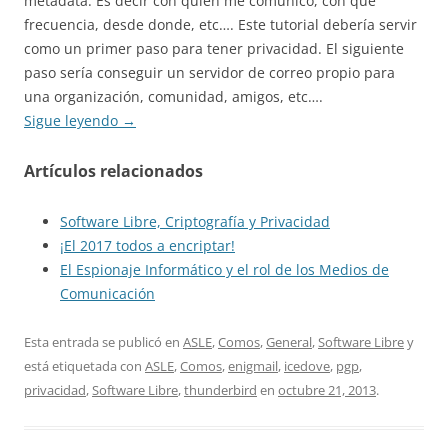
metadata. Es decir con quién me comunico, con que
frecuencia, desde donde, etc…. Este tutorial debería servir
como un primer paso para tener privacidad. El siguiente
paso sería conseguir un servidor de correo propio para
una organización, comunidad, amigos, etc….
Sigue leyendo
→
Artículos relacionados
Software Libre, Criptografía y Privacidad
¡El 2017 todos a encriptar!
El Espionaje Informático y el rol de los Medios de
Comunicación
Esta entrada se publicó en
ASLE
,
Comos
,
General
,
Software Libre
y
está etiquetada con
ASLE
,
Comos
,
enigmail
,
icedove
,
pgp
,
privacidad
,
Software Libre
,
thunderbird
en
octubre 21, 2013
.