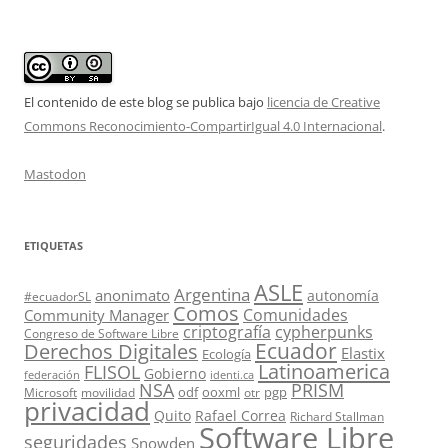
El contenido de este blog se publica bajo
licencia de Creative
Commons Reconocimiento-CompartirIgual 4.0 Internacional
.
Mastodon
ETIQUETAS
ASLE
Argentina
anonimato
autonomía
#ecuadorSL
Comos
Comunidades
Community Manager
criptografía
cypherpunks
Congreso de Software Libre
Ecuador
Derechos Digitales
Elastix
Ecología
Latinoamerica
FLISOL
Gobierno
federación
identi.ca
PRISM
NSA
odf
ooxml
pgp
Microsoft
movilidad
otr
privacidad
Quito
Rafael Correa
Richard Stallman
Software Libre
seguridades
Snowden