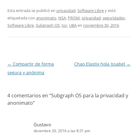
Esta entrada se publicó en
privacidad
,
Software Libre
y está
etiquetada con
anonimato
,
NSA
,
PRISM
,
privacidad
,
seguridades
,
Software Libre
,
Subgraph OS
,
tor
,
UBA
en
noviembre 30, 2016
.
Navegación
←
Compartir de forma
Chao Elastix hola Issabel
→
de
segura y anónima
entradas
4 comentarios en “
Subgraph OS para la privacidad y
anonimato
”
Gustavo
diciembre 20, 2016 a las 8:31 pm