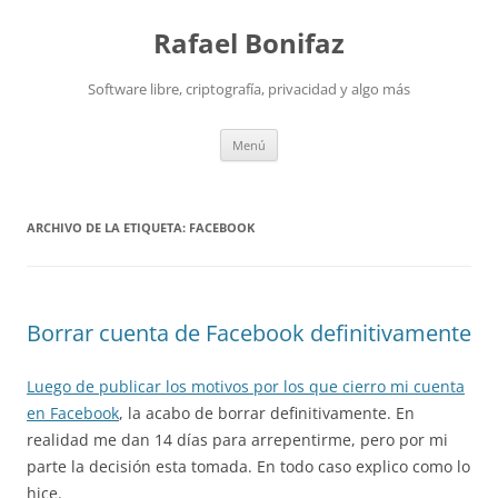
Saltar
al
Rafael Bonifaz
contenido
Software libre, criptografía, privacidad y algo más
Menú
ARCHIVO DE LA ETIQUETA:
FACEBOOK
Borrar cuenta de Facebook definitivamente
Luego de publicar los motivos por los que cierro mi cuenta
en Facebook
, la acabo de borrar definitivamente. En
realidad me dan 14 días para arrepentirme, pero por mi
parte la decisión esta tomada. En todo caso explico como lo
hice.