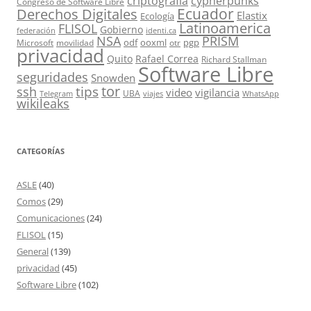
criptografía
cypherpunks
Congreso de Software Libre
Ecuador
Derechos Digitales
Elastix
Ecología
Latinoamerica
FLISOL
Gobierno
federación
identi.ca
PRISM
NSA
odf
ooxml
pgp
Microsoft
movilidad
otr
privacidad
Quito
Rafael Correa
Richard Stallman
Software Libre
seguridades
Snowden
tor
tips
ssh
video
vigilancia
UBA
Telegram
viajes
WhatsApp
wikileaks
CATEGORÍAS
ASLE
(40)
Comos
(29)
Comunicaciones
(24)
FLISOL
(15)
General
(139)
privacidad
(45)
Software Libre
(102)