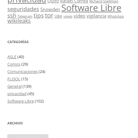
Quito
Rafael Correa
Richard Stallman
Software Libre
seguridades
Snowden
tor
tips
ssh
video
vigilancia
UBA
Telegram
viajes
WhatsApp
wikileaks
CATEGORÍAS
ASLE
(40)
Comos
(29)
Comunicaciones
(24)
FLISOL
(15)
General
(139)
privacidad
(45)
Software Libre
(102)
ARCHIVO
Archivo