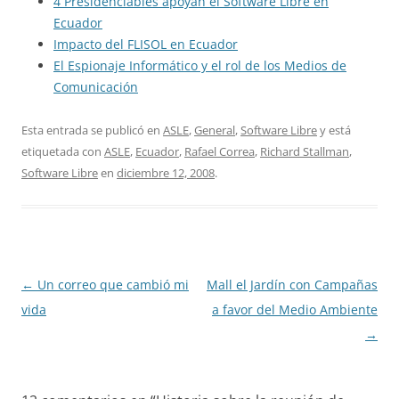
4 Presidenciables apoyan el Software Libre en
Ecuador
Impacto del FLISOL en Ecuador
El Espionaje Informático y el rol de los Medios de
Comunicación
Esta entrada se publicó en
ASLE
,
General
,
Software Libre
y está
etiquetada con
ASLE
,
Ecuador
,
Rafael Correa
,
Richard Stallman
,
Software Libre
en
diciembre 12, 2008
.
Navegación
←
Un correo que cambió mi
Mall el Jardín con Campañas
de
vida
a favor del Medio Ambiente
entradas
→