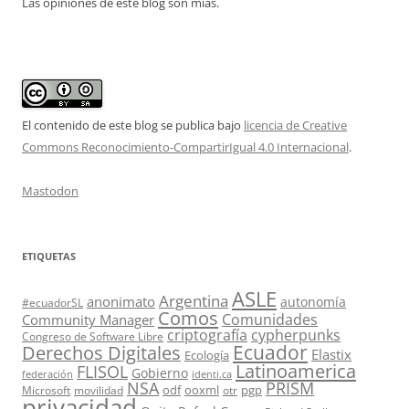
Las opiniones de este blog son mías.
El contenido de este blog se publica bajo
licencia de Creative
Commons Reconocimiento-CompartirIgual 4.0 Internacional
.
Mastodon
ETIQUETAS
ASLE
Argentina
anonimato
autonomía
#ecuadorSL
Comos
Comunidades
Community Manager
criptografía
cypherpunks
Congreso de Software Libre
Ecuador
Derechos Digitales
Elastix
Ecología
Latinoamerica
FLISOL
Gobierno
federación
identi.ca
PRISM
NSA
odf
ooxml
pgp
Microsoft
movilidad
otr
privacidad