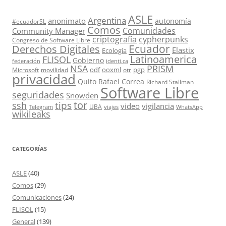
ASLE
Argentina
anonimato
autonomía
#ecuadorSL
Comos
Comunidades
Community Manager
criptografía
cypherpunks
Congreso de Software Libre
Ecuador
Derechos Digitales
Elastix
Ecología
Latinoamerica
FLISOL
Gobierno
federación
identi.ca
PRISM
NSA
odf
ooxml
pgp
Microsoft
movilidad
otr
privacidad
Quito
Rafael Correa
Richard Stallman
Software Libre
seguridades
Snowden
tor
tips
ssh
video
vigilancia
UBA
Telegram
viajes
WhatsApp
wikileaks
CATEGORÍAS
ASLE
(40)
Comos
(29)
Comunicaciones
(24)
FLISOL
(15)
General
(139)