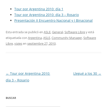
Tour por Argentina 2010: día 1
Tour por Argentina 2010: día 3 – Rosario
Presentación II Encuentro Nacional y I Binacional
Esta entrada se publicó en
ASLE
,
General
,
Software Libre
y está
etiquetada con
Argentina
,
ASLE
,
Community Manager
,
Software
Libre
,
viajes
en
septiembre 27, 2010
.
Navegación
←
Tour por Argentina 2010:
Llegué a los 30
→
de
día 3 – Rosario
entradas
BUSCAR