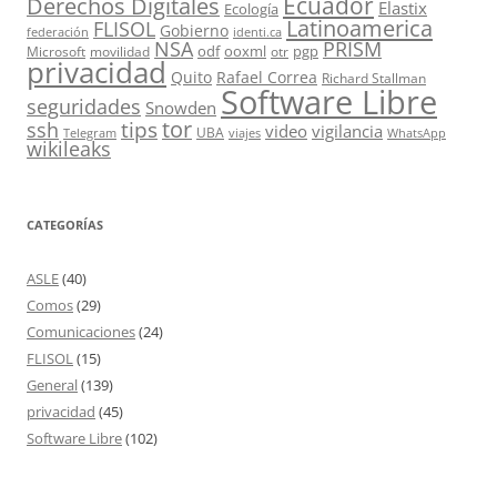
Ecuador
Derechos Digitales
Elastix
Ecología
Latinoamerica
FLISOL
Gobierno
federación
identi.ca
PRISM
NSA
odf
ooxml
pgp
Microsoft
movilidad
otr
privacidad
Quito
Rafael Correa
Richard Stallman
Software Libre
seguridades
Snowden
tor
tips
ssh
video
vigilancia
UBA
Telegram
viajes
WhatsApp
wikileaks
CATEGORÍAS
ASLE
(40)
Comos
(29)
Comunicaciones
(24)
FLISOL
(15)
General
(139)
privacidad
(45)
Software Libre
(102)