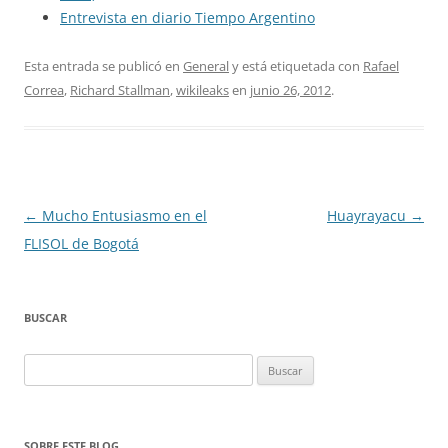
Entrevista en diario Tiempo Argentino
Esta entrada se publicó en
General
y está etiquetada con
Rafael
Correa
,
Richard Stallman
,
wikileaks
en
junio 26, 2012
.
Navegación
←
Mucho Entusiasmo en el
Huayrayacu
→
de
FLISOL de Bogotá
entradas
BUSCAR
Buscar:
SOBRE ESTE BLOG