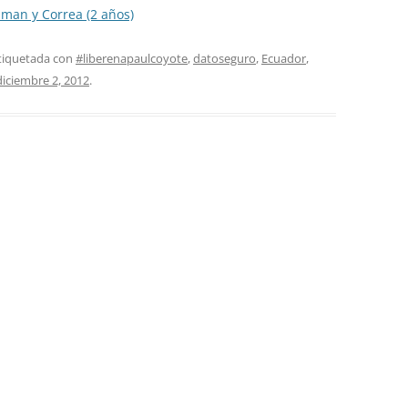
llman y Correa (2 años)
etiquetada con
#liberenapaulcoyote
,
datoseguro
,
Ecuador
,
diciembre 2, 2012
.