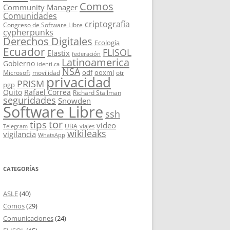
Comos
Community Manager
Comunidades
criptografía
Congreso de Software Libre
cypherpunks
Derechos Digitales
Ecología
Ecuador
FLISOL
Elastix
federación
Latinoamerica
Gobierno
identi.ca
NSA
odf
ooxml
Microsoft
movilidad
otr
privacidad
PRISM
pgp
Quito
Rafael Correa
Richard Stallman
seguridades
Snowden
Software Libre
ssh
tor
tips
video
UBA
Telegram
viajes
wikileaks
vigilancia
WhatsApp
CATEGORÍAS
ASLE
(40)
Comos
(29)
Comunicaciones
(24)