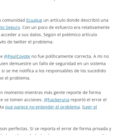
 la comunidad
Ecualug
un artículo donde describió una
to Seguro
. Con un poco de esfuerzo era relativamente
y acceder a sus datos. Según el polémico artículo
vés de twitter el problema.
de
@PaulCoyote
no fue políticamente correcta. A mi no
uien demuestre un fallo de seguridad en un sistema
si se me notifica a los responsables de los sucedido
ne el problema.
ún momento mientras más gente reporte de forma
ue se tomen acciones.
@hackeruna
reportó el error el
sta
que parece no entender el problema
. (
Leer el
on perfectas. Si se reporta el error de forma privada y