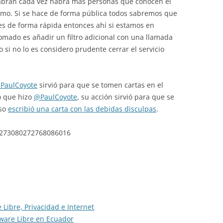
habrán cada vez habrá más personas que conocen el
smo. Si se hace de forma pública todos sabremos que
nes de forma rápida entonces ahí si estamos en
omado es añadir un filtro adicional con una llamada
ro si no lo es considero prudente cerrar el servicio
PaulCoyote
sirvió para que se tomen cartas en el
o que hizo
@PaulCoyote
, su acción sirvió para que se
aso
escribió una carta con las debidas disculpas
.
s/273080272768086016
 Libre, Privacidad e Internet
tware Libre en Ecuador