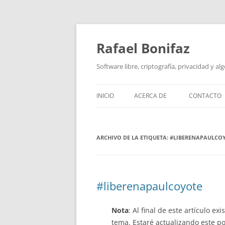
Saltar
al
contenido
Rafael Bonifaz
Software libre, criptografía, privacidad y al
INICIO
ACERCA DE
CONTACTO
ARCHIVO DE LA ETIQUETA:
#LIBERENAPAULCO
#liberenapaulcoyote
Nota
: Al final de este artículo ex
tema. Estaré actualizando este p