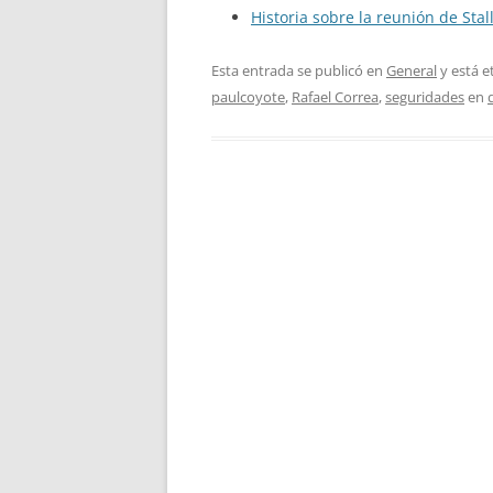
Historia sobre la reunión de Sta
Esta entrada se publicó en
General
y está 
paulcoyote
,
Rafael Correa
,
seguridades
en