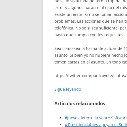
no se lo soluciona de forma rápida, 
error y algunos harán mal uso del mi
existe un error, si no se toman accio
problemas. Las acciones que se han t
telefónica. No se si sea suficiente, pe
hasta que cumpla con los requisitos.
Sea como sea la forma de actuar de
@
asunto. Si bien yo no hubiera hecho l
tomen cartas en el asunto. En todo c
https://twitter.com/paulcoyote/statu
Sigue leyendo
→
Artículos relacionados
#juevesdetertulia sobre Software
4 Presidenciables apoyan el Sof