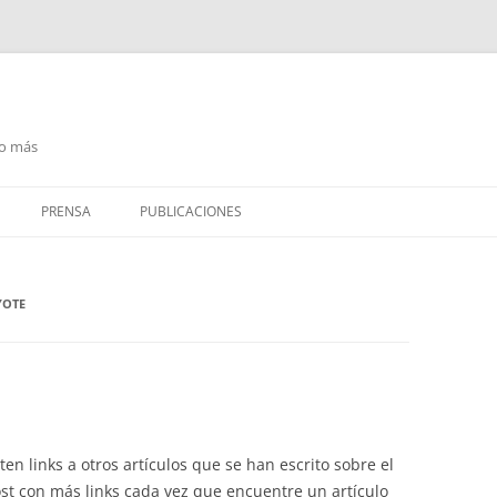
go más
PRENSA
PUBLICACIONES
PRENSA ESCRITA
YOTE
RADIO / PODCAST
TELEVISIÓN
isten links a otros artículos que se han escrito sobre el
ost con más links cada vez que encuentre un artículo